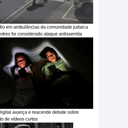
dio em ambulâncias da comunidade judaica
ndres foi considerado ataque antissemita
igital avança e reacende debate sobre
o de vídeos curtos