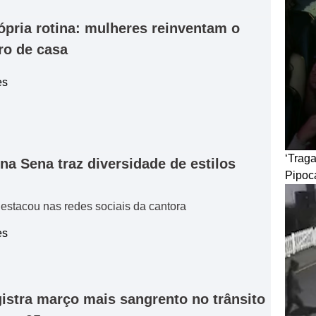
ópria rotina: mulheres reinventam o
ro de casa
es
‘Trag
a Sena traz diversidade de estilos
Pipoc
destacou nas redes sociais da cantora
es
istra março mais sangrento no trânsito