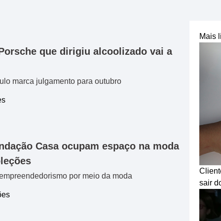
Mais l
Porsche que dirigiu alcoolizado vai a
ulo marca julgamento para outubro
es
undação Casa ocupam espaço na moda
oleções
Clien
va empreendedorismo por meio da moda
sair d
ões