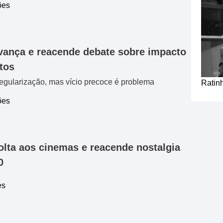
ões
avança e reacende debate sobre impacto
tos
regularização, mas vício precoce é problema
Ratinh
ões
olta aos cinemas e reacende nostalgia
0
es