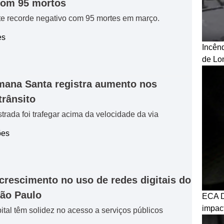
com 95 mortos
te recorde negativo com 95 mortes em março.
es
Incên
de Lo
ana Santa registra aumento nos
trânsito
strada foi trafegar acima da velocidade da via
ões
crescimento no uso de redes digitais do
ão Paulo
ECA D
impact
ital têm solidez no acesso a serviços públicos