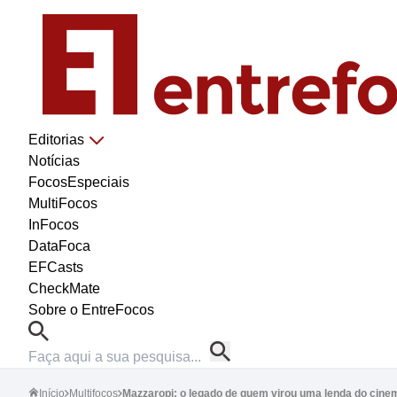
Editorias
Notícias
FocosEspeciais
MultiFocos
InFocos
DataFoca
EFCasts
CheckMate
Sobre o EntreFocos
Início
Multifocos
Mazzaropi: o legado de quem virou uma lenda do cinem