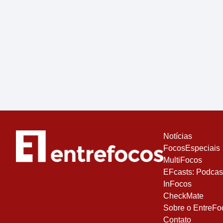
Notícias
FocosEspeciais
MultiFocos
EFcasts: Podcas
InFocos
CheckMate
Sobre o EntreFo
Contato