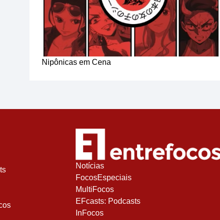
Nipônicas em Cena
Notícias
ts
FocosEspeciais
MultiFocos
EFcasts: Podcasts
cos
InFocos