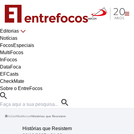
Editorias
Notícias
FocosEspeciais
MultiFocos
InFocos
DataFoca
EFCasts
CheckMate
Sobre o EntreFocos
Início
Multifocos
Histórias que Resistem
Histórias que Resistem