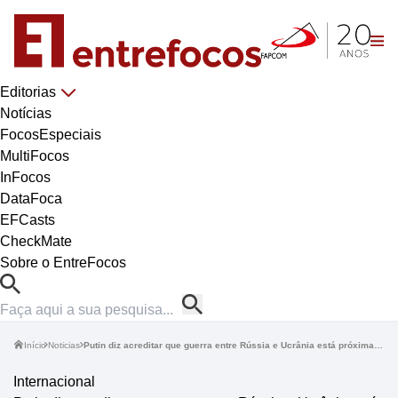
Editorias
Notícias
FocosEspeciais
MultiFocos
InFocos
DataFoca
EFCasts
CheckMate
Sobre o EntreFocos
Início
Noticias
Putin diz acreditar que guerra entre Rússia e Ucrânia está próxima do fim
Internacional