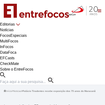
Editorias
Notícias
FocosEspeciais
MultiFocos
InFocos
DataFoca
EFCasts
CheckMate
Sobre o EntreFocos
Início
Noticias
Palácio Tiradentes recebe exposição dos 75 anos do Maracanã