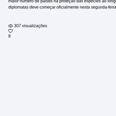
maior número de países na proteção das espécies ao longo 
diplomatas deve começar oficialmente nesta segunda-feira 
307 visualizações
8