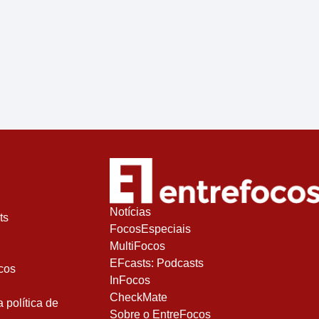
Notícias
ts
FocosEspeciais
MultiFocos
EFcasts: Podcasts
cos
InFocos
CheckMate
política de
Sobre o EntreFocos