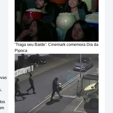
‘Traga seu Balde’: Cinemark comemora Dia da
Pipoca
ovas
,
dos
 um