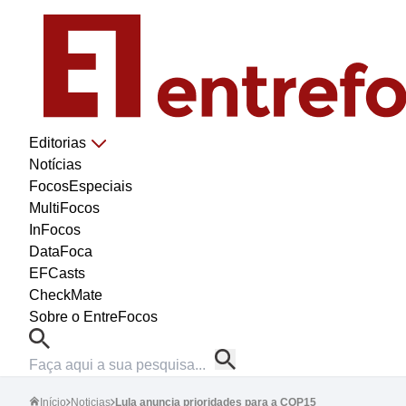
Editorias
Notícias
FocosEspeciais
MultiFocos
InFocos
DataFoca
EFCasts
CheckMate
Sobre o EntreFocos
Início
Noticias
Lula anuncia prioridades para a COP15