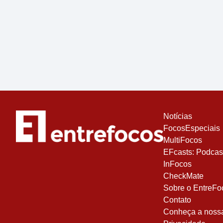
Notícias
FocosEspeciais
MultiFocos
EFcasts: Podcas
InFocos
CheckMate
Sobre o EntreFo
Contato
Conheça a nossa 