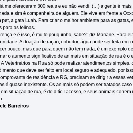
 já me ofereceram 300 reais e eu não vendi. (…) a gente é mais f
onada e sim é companheira de alguém. Ele vive em frente a Oxx
 pet, a gata Luah. Para criar o melhor ambiente para as gatas
 para as felinas.
ença e é isso, é muito pouquinho, sabe?” diz Mariane. Para ela,
nidade. A doação de ração, cobertor, água pode ser feita em 
recer pouco, mas que para quem não tem nada, é um exemplo d
nar o aumento significativo de animais em situação de rua é 
 A Veterinários na Rua só pode realizar atendimentos simples, 
dimento que deve ser feito em local seguro e adequado, por iss
rovante de residência e RG, precisam se dirigir a esses vete
s é quase inexistente. Os animais só podem ser tratados caso
 situação de rua, é de difícil acesso, e seus animais correm r
o.
ele Barreiros