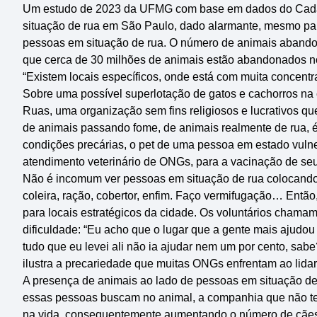
Um estudo de 2023 da UFMG com base em dados do Cadas
situação de rua em São Paulo, dado alarmante, mesmo pa
pessoas em situação de rua. O número de animais aband
que cerca de 30 milhões de animais estão abandonados no
“Existem locais específicos, onde está com muita concen
Sobre uma possível superlotação de gatos e cachorros na c
Ruas, uma organização sem fins religiosos e lucrativos q
de animais passando fome, de animais realmente de rua, é
condições precárias, o pet de uma pessoa em estado vuln
atendimento veterinário de ONGs, para a vacinação de seu
Não é incomum ver pessoas em situação de rua colocando a
coleira, ração, cobertor, enfim. Faço vermifugação… Então
para locais estratégicos da cidade. Os voluntários chama
dificuldade: “Eu acho que o lugar que a gente mais ajud
tudo que eu levei ali não ia ajudar nem um por cento, sab
ilustra a precariedade que muitas ONGs enfrentam ao lida
A presença de animais ao lado de pessoas em situação de 
essas pessoas buscam no animal, a companhia que não tem
na vida, consequentemente aumentando o número de cães e