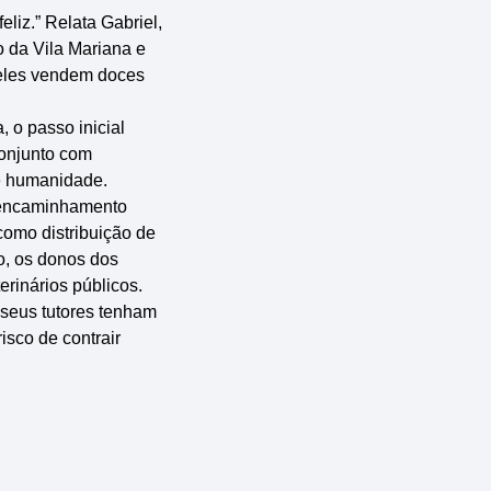
eliz.” Relata Gabriel,
o da Vila Mariana e
, eles vendem doces
 o passo inicial
conjunto com
e humanidade.
o encaminhamento
como distribuição de
o, os donos dos
rinários públicos.
 seus tutores tenham
isco de contrair