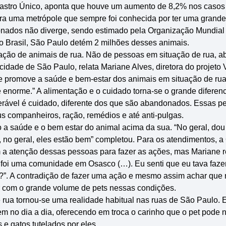
tro Único, aponta que houve um aumento de 8,2% nos casos
ra uma metrópole que sempre foi conhecida por ter uma grand
onados não diverge, sendo estimado pela Organização Mundia
 Brasil, São Paulo detém 2 milhões desses animais.
tração de animais de rua. Não de pessoas em situação de rua,
idade de São Paulo, relata Mariane Alves, diretora do projeto 
ue promove a saúde e bem-estar dos animais em situação de rua
 enorme.” A alimentação e o cuidado torna-se o grande difere
erável é cuidado, diferente dos que são abandonados. Essas 
s companheiros, ração, remédios e até anti-pulgas.
 saúde e o bem estar do animal acima da sua. “No geral, dou 
, no geral, eles estão bem” completou. Para os atendimentos, 
m a atenção dessas pessoas para fazer as ações, mas Mariane 
ou foi uma comunidade em Osasco (…). Eu senti que eu tava faz
e?”. A contradição de fazer uma ação e mesmo assim achar que n
r com o grande volume de pets nessas condições.
rua tornou-se uma realidade habitual nas ruas de São Paulo. 
 no dia a dia, oferecendo em troca o carinho que o pet pode 
 gatos tutelados por eles.