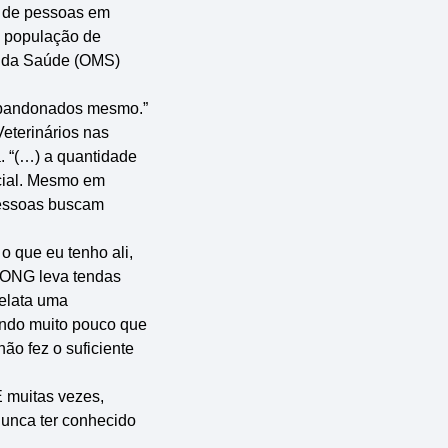
 de pessoas em
e população de
l da Saúde (OMS)
 abandonados mesmo.”
Veterinários nas
. “(…) a quantidade
ncial. Mesmo em
pessoas buscam
o que eu tenho ali,
a ONG leva tendas
relata uma
endo muito pouco que
ão fez o suficiente
E muitas vezes,
nunca ter conhecido