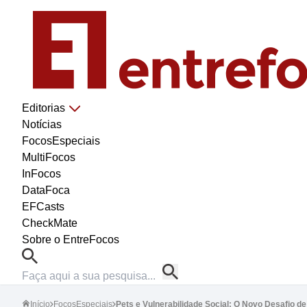
Editorias
Notícias
FocosEspeciais
MultiFocos
InFocos
DataFoca
EFCasts
CheckMate
Sobre o EntreFocos
Início
FocosEspeciais
Pets e Vulnerabilidade Social: O Novo Desafio 