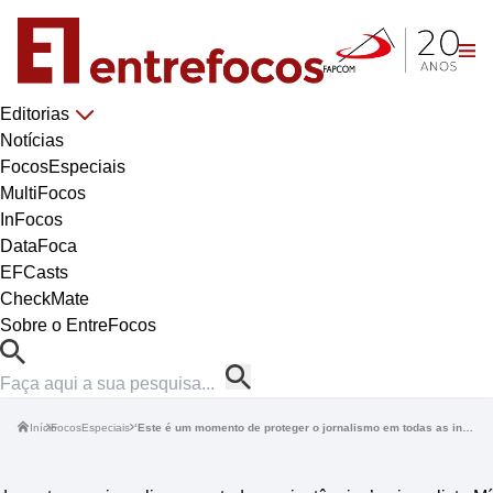
Editorias
Notícias
FocosEspeciais
MultiFocos
InFocos
DataFoca
EFCasts
CheckMate
Sobre o EntreFocos
Início
FocosEspeciais
‘Este é um momento de proteger o jornalismo em todas as instâncias’: a jornalista Míriam Leitão reflete sobre a carreira de 53 anos