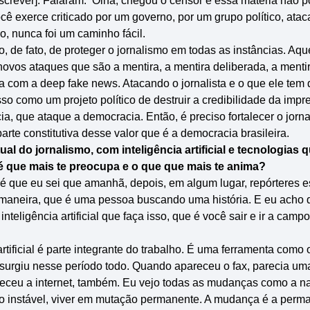
crever]. Falaram: ‘Olha, chegou o censor e essa matéria não po
cê exerce criticado por um governo, por um grupo político, atac
, nunca foi um caminho fácil.
 de fato, de proteger o jornalismo em todas as instâncias. Aq
ovos ataques que são a mentira, a mentira deliberada, a menti
da com a deep fake news. Atacando o jornalista e o que ele tem
isso como um projeto político de destruir a credibilidade da imp
a, que ataque a democracia. Então, é preciso fortalecer o jorn
arte constitutiva desse valor que é a democracia brasileira.
al do jornalismo, com inteligência artificial e tecnologias
é que mais te preocupa e o que que mais te anima?
 é que eu sei que amanhã, depois, em algum lugar, repórteres 
maneira, que é uma pessoa buscando uma história. E eu acho q
nteligência artificial que faça isso, que é você sair e ir a camp
artificial é parte integrante do trabalho. É uma ferramenta como
surgiu nesse período todo. Quando apareceu o fax, parecia uma
ceu a internet, também. Eu vejo todas as mudanças como a nat
no instável, viver em mutação permanente. A mudança é a perm