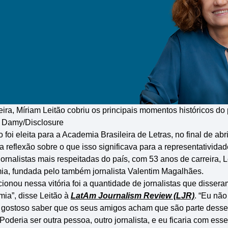
ra, Míriam Leitão cobriu os principais momentos históricos do 
z Damy/Disclosure
foi eleita para a Academia Brasileira de Letras, no final de abr
eflexão sobre o que isso significava para a representatividad
jornalistas mais respeitadas do país, com 53 anos de carreira, Le
a, fundada pelo também jornalista Valentim Magalhães.
onou nessa vitória foi a quantidade de jornalistas que disser
ia”, disse Leitão à
LatAm Journalism Review (LJR)
. “Eu nã
 gostoso saber que os seus amigos acham que são parte desse 
? Poderia ser outra pessoa, outro jornalista, e eu ficaria com e