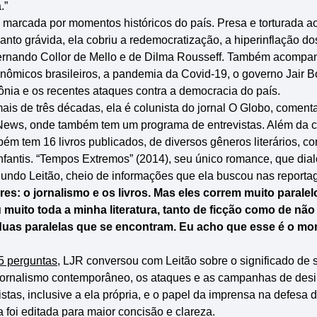
.”
 é marcada por momentos históricos do país. Presa e torturada a
uanto grávida, ela cobriu a redemocratização, a hiperinflação d
rnando Collor de Mello e de Dilma Rousseff. Também acompan
onômicos brasileiros, a pandemia da Covid-19, o governo Jair B
ia e os recentes ataques contra a democracia do país.
is de três décadas, ela é colunista do jornal O Globo, coment
News, onde também tem um programa de entrevistas. Além da c
mbém tem 16 livros publicados, de diversos gêneros literários, c
nfantis. “Tempos Extremos” (2014), seu único romance, que di
egundo Leitão, cheio de informações que ela buscou nas reporta
es: o jornalismo e os livros. Mas eles correm muito parale
 muito toda a minha literatura, tanto de ficção como de não 
 duas paralelas que se encontram. Eu acho que esse é o m
 5 perguntas
, LJR conversou com Leitão sobre o significado de 
 jornalismo contemporâneo, os ataques e as campanhas de des
istas, inclusive a ela própria, e o papel da imprensa na defesa
ta foi editada para maior concisão e clareza.