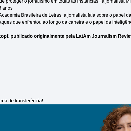
 proteger o jornalismo em todas as instâncias’: a jornalista Mír
3 anos
cademia Brasileira de Letras, a jornalista fala sobre o papel 
ques que enfrentou ao longo da carreira e o papel da inteligênci
opf, publicado originalmente pela LatAm Journalism Revie
rea de transferência!