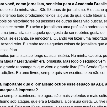
ara você, como jornalista, ser eleita para a Academia Brasil
nde eixo da minha vida. São 53 anos de jornalismo. E eu acho q
stá o tempo todo produzindo textos, alguns de qualidade literária
ois os historiadores ou pessoas de outras áreas vão buscar, e
 acontecimento. Eu acho o jornalismo uma profissão poderosa p
uma jornalista raiz, aquela que gosta de ser repórter, gosta de i
 nova, se espanta, se emociona. Quando vai fazer uma reporta
 fazer direito. Eu tenho todas aquelas coisas do jornalista que
 esse élan.
itos jornalistas ao longo da sua história. Na minha cadeira, p
tim Magalhães] também era jornalista. Mas logo o segundo vem 
a grande reportagem, que virou o grande livro [“Os Sertões”] e
radições. Eu amo livros, sempre quis ser escritora e eu não so
ra importante que o jornalismo ocupe esse espaço na ABL 
ataques à imprensa?
a sempre aconteceram e agora são mais violentos e mais sofist
lismo sob ataque, que era a Ditadura, a censura direta. Eu tive 