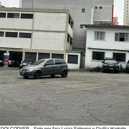
DOI-CODI/SP – Foto por Ana Luiza Sidronio e Giullia Hartvite