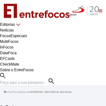
Editorias
Notícias
FocosEspeciais
MultiFocos
InFocos
DataFoca
EFCasts
CheckMate
Sobre o EntreFocos
Início
FocosEspeciais
ESPECIAL: DOI-CODI de São Paulo