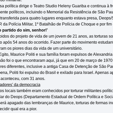
a política dirige o Teatro Studio Heleny Guariba e continua à f
mente políticos, incluindo o Memorial da Resistência de São Pa
i transferida para quatro lugares enquanto estava presa, Deop
R da Polícia Militar, 1º Batalhão de Polícia de Choque e por fi
o partido do sim, senhor!’
pidos do projeto de vida de um jovem de 21 anos, as torturas 
após 54 anos do ocorrido. Fazer parte do movimento estudanti
am os piores dias da vida de um universitário.
ito, Maurice Politi e sua família foram expulsos de Alexandria
não foi o que encontraram aqui, já que em 20 de março de 1970
eres diferentes, inclusive a antiga Casa de Detenção de São P
na, Politi foi expulso do Brasil e exilado para Israel. Apenas a
s aconteceu, com 31 anos.
nadores’ da democracia
 locais também eram conhecidos por torturar militantes político
dar do Deops (Departamento Estadual de Ordem Política e Socia
erá apagado das lembranças de Maurice, torturas de formas inu
cidir qual era a pior.