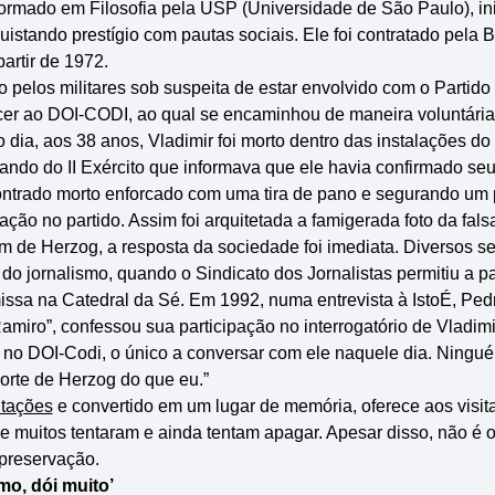
ormado em Filosofia pela USP (Universidade de São Paulo), inic
istando prestígio com pautas sociais. Ele foi contratado pela 
artir de 1972.
 pelos militares sob suspeita de estar envolvido com o Partid
cer ao DOI-CODI, ao qual se encaminhou de maneira voluntária
ia, aos 38 anos, Vladimir foi morto dentro das instalações do 
ndo do II Exército que informava que ele havia confirmado se
encontrado morto enforcado com uma tira de pano e segurando um
ação no partido. Assim foi arquitetada a famigerada foto da fals
 de Herzog, a resposta da sociedade foi imediata. Diversos 
 do jornalismo, quando o Sindicato dos Jornalistas permitiu a 
ssa na Catedral da Sé. Em 1992, numa entrevista à IstoÉ, Pedr
iro”, confessou sua participação no interrogatório de Vladimir.
 no DOI-Codi, o único a conversar com ele naquele dia. Ninguém
orte de Herzog do que eu.”
itações
e convertido em um lugar de memória, oferece aos visit
muitos tentaram e ainda tentam apagar. Apesar disso, não é o
preservação.
mo, dói muito’