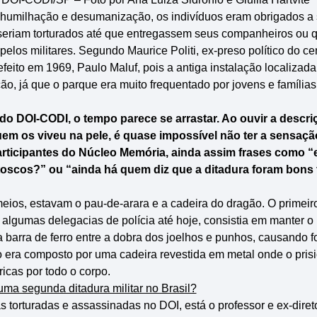
 humilhação e desumanização, os indivíduos eram obrigados a 
seriam torturados até que entregassem seus companheiros ou 
os militares. Segundo Maurice Politi, ex-preso político do ce
efeito em 1969, Paulo Maluf, pois a antiga instalação localizada
o, já que o parque era muito frequentado por jovens e famílias,
o DOI-CODI, o tempo parece se arrastar. Ao ouvir a descri
uem os viveu na pele, é quase impossível não ter a sensaç
participantes do Núcleo Memória, ainda assim frases como 
 toscos?” ou “ainda há quem diz que a ditadura foram bons
eios, estavam o pau-de-arara e a cadeira do dragão. O primeir
r algumas delegacias de polícia até hoje, consistia em manter 
barra de ferro entre a dobra dos joelhos e punhos, causando f
o era composto por uma cadeira revestida em metal onde o pris
icas por todo o corpo.
ma segunda ditadura militar no Brasil?
s torturadas e assassinadas no DOI, está o professor e ex-diret