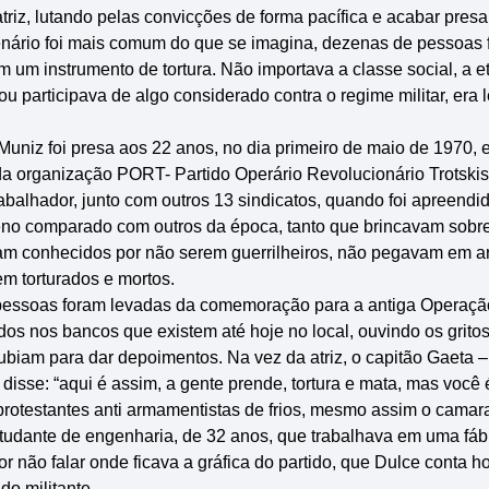
riz, lutando pelas convicções de forma pacífica e acabar pres
enário foi mais comum do que se imagina, dezenas de pessoas 
 um instrumento de tortura. Não importava a classe social, a et
ou participava de algo considerado contra o regime militar, era
Muniz foi presa aos 22 anos, no dia primeiro de maio de 1970,
 da organização PORT- Partido Operário Revolucionário Trotski
alhador, junto com outros 13 sindicatos, quando foi apreendid
eno comparado com outros da época, tanto que brincavam sobre
 conhecidos por não serem guerrilheiros, não pegavam em a
m torturados e mortos.
pessoas foram levadas da comemoração para a antiga Operaçã
os nos bancos que existem até hoje no local, ouvindo os gritos
ubiam para dar depoimentos. Na vez da atriz, o capitão Gaeta –
isse: “aqui é assim, a gente prende, tortura e mata, mas você é
rotestantes anti armamentistas de frios, mesmo assim o camar
tudante de engenharia, de 32 anos, que trabalhava em uma fáb
r não falar onde ficava a gráfica do partido, que Dulce conta 
o militante.