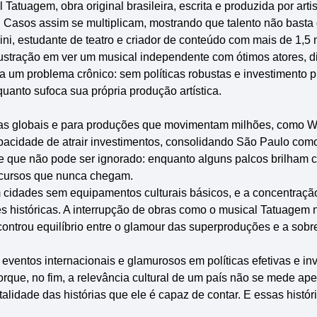
atuagem, obra original brasileira, escrita e produzida por arti
o. Casos assim se multiplicam, mostrando que talento não bast
i, estudante de teatro e criador de conteúdo com mais de 1,5 
frustração em ver um musical independente com ótimos atores, d
coa um problema crônico: sem políticas robustas e investimento p
quanto sufoca sua própria produção artística.
eias globais e para produções que movimentam milhões, como W
apacidade de atrair investimentos, consolidando São Paulo com
 que não pode ser ignorado: enquanto alguns palcos brilham 
ecursos que nunca chegam.
cidades sem equipamentos culturais básicos, e a concentração
s históricas. A interrupção de obras como o musical Tatuagem
ntrou equilíbrio entre o glamour das superproduções e a sobre
 eventos internacionais e glamurosos em políticas efetivas e i
orque, no fim, a relevância cultural de um país não se mede a
lidade das histórias que ele é capaz de contar. E essas históri