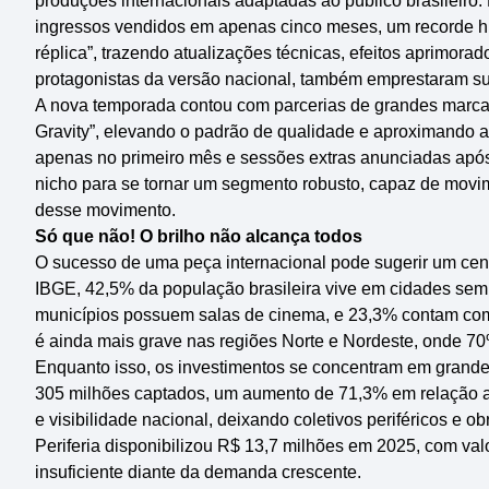
produções internacionais adaptadas ao público brasileiro
ingressos vendidos em apenas cinco meses, um recorde h
réplica”, trazendo atualizações técnicas, efeitos aprimor
protagonistas da versão nacional, também emprestaram su
A nova temporada contou com parcerias de grandes marcas
Gravity”, elevando o padrão de qualidade e aproximando a
apenas no primeiro mês e sessões extras anunciadas após
nicho para se tornar um segmento robusto, capaz de movim
desse movimento.
Só que não! O brilho não alcança todos
O sucesso de uma peça internacional pode sugerir um cenár
IBGE, 42,5% da população brasileira vive em cidades sem
municípios possuem salas de cinema, e 23,3% contam com 
é ainda mais grave nas regiões Norte e Nordeste, onde 7
Enquanto isso, os investimentos se concentram em grandes
305 milhões captados, um aumento de 71,3% em relação a 
e visibilidade nacional, deixando coletivos periféricos 
Periferia disponibilizou R$ 13,7 milhões em 2025, com val
insuficiente diante da demanda crescente.