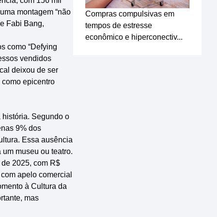
ência, com 156 mil
om uma montagem “não
Compras compulsivas em
 e Fabi Bang,
tempos de estresse
econômico e hiperconectiv...
os como “Defying
ressos vendidos
cal deixou de ser
o como epicentro
 história. Segundo o
penas 9% dos
ultura. Essa ausência
a um museu ou teatro.
e de 2025, com R$
s com apelo comercial
omento à Cultura da
ortante, mas