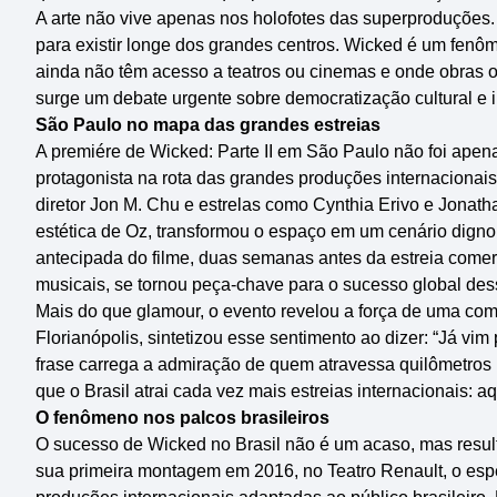
A arte não vive apenas nos holofotes das superproduções.
para existir longe dos grandes centros. Wicked é um fenô
ainda não têm acesso a teatros ou cinemas e onde obras ori
surge um debate urgente sobre democratização cultural e i
São Paulo no mapa das grandes estreias
A premiére de Wicked: Parte II em São Paulo não foi apen
protagonista na rota das grandes produções internacionais.
diretor Jon M. Chu e estrelas como Cynthia Erivo e Jonath
estética de Oz, transformou o espaço em um cenário digno
antecipada do filme, duas semanas antes da estreia comerc
musicais, se tornou peça-chave para o sucesso global de
Mais do que glamour, o evento revelou a força de uma comu
Florianópolis, sintetizou esse sentimento ao dizer: “Já vi
frase carrega a admiração de quem atravessa quilômetros
que o Brasil atrai cada vez mais estreias internacionais: a
O fenômeno nos palcos brasileiros
O sucesso de Wicked no Brasil não é um acaso, mas resul
sua primeira montagem em 2016, no Teatro Renault, o esp