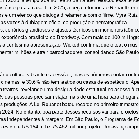
. Em 2023, a temporada no Teatro Santander reforçou essa tend
istórico para a casa. Em 2025, a peça retornou ao Renault c
ados e um elenco que dialoga diretamente com o filme. Myra Ruiz
as vozes à dublagem oficial da produção cinematográfica.
, cenários grandiosos e ajustes técnicos em momentos icônic
 experiência brasileira da Broadway. Com mais de 100 mil ing
 a centésima apresentação, Wicked confirma que o teatro musi
entar milhões e atrair patrocinadores, consolidando São Paul
io cultural vibrante e acessível, mas os números contam outra
 cinemas, e 30,6% não têm teatros ou casas de espetáculo. A
teatros, revelando uma desigualdade estrutural no acesso à c
0% das pessoas precisam viajar mais de uma hora para chegar 
 produções. A Lei Rouanet bateu recorde no primeiro trimestr
2024. No entanto, boa parte desses recursos vai para projeto
e obras independentes à margem. Em São Paulo, o Programa de F
ores entre R$ 154 mil e R$ 462 mil por projeto. Um avanço imp