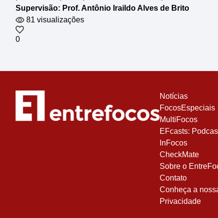
Supervisão: Prof. Antônio Iraildo Alves de Brito
81 visualizações
0
Notícias
FocosEspeciais
MultiFocos
EFcasts: Podcas
InFocos
CheckMate
Sobre o EntreFo
Contato
Conheça a nossa 
Privacidade