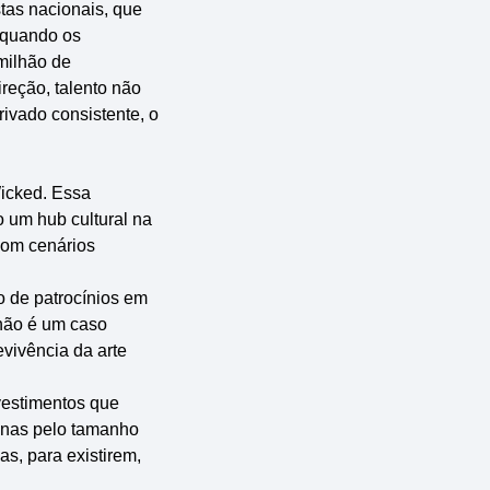
stas nacionais, que
a quando os
milhão de
ireção, talento não
rivado consistente, o
icked. Essa
o um hub cultural na
com cenários
 de patrocínios em
 não é um caso
vivência da arte
nvestimentos que
penas pelo tamanho
as, para existirem,