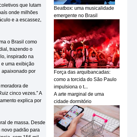
coletivos que lutam
Beatbox: uma musicalidade
país onde milhões
emergente no Brasil
áculo e a escassez,
rma o Brasil como
ial, trazendo o
lo, inspirado na
o e uma exibição
, apaixonado por
Força das arquibancadas:
como a torcida do São Paulo
, moradora de
impulsiona o t...
Ruiz cinco vezes.” A
A arte marginal de uma
jamento explica por
cidade dormitório
ural de massa. Desde
m novo padrão para