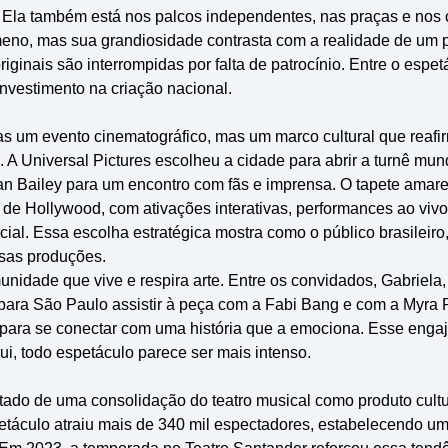
 Ela também está nos palcos independentes, nas praças e nos 
meno, mas sua grandiosidade contrasta com a realidade de um 
ginais são interrompidas por falta de patrocínio. Entre o espet
nvestimento na criação nacional.
as um evento cinematográfico, mas um marco cultural que reafi
 A Universal Pictures escolheu a cidade para abrir a turnê mund
an Bailey para um encontro com fãs e imprensa. O tapete amare
 de Hollywood, com ativações interativas, performances ao viv
ial. Essa escolha estratégica mostra como o público brasileiro
ssas produções.
nidade que vive e respira arte. Entre os convidados, Gabriela
m para São Paulo assistir à peça com a Fabi Bang e com a Myra 
 para se conectar com uma história que a emociona. Esse enga
qui, todo espetáculo parece ser mais intenso.
tado de uma consolidação do teatro musical como produto cult
etáculo atraiu mais de 340 mil espectadores, estabelecendo u