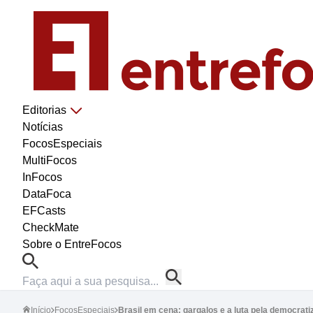
Editorias
Notícias
FocosEspeciais
MultiFocos
InFocos
DataFoca
EFCasts
CheckMate
Sobre o EntreFocos
Início
FocosEspeciais
Brasil em cena: gargalos e a luta pela democrati