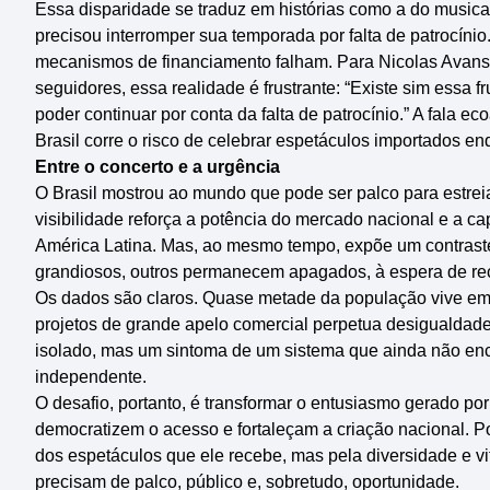
Essa disparidade se traduz em histórias como a do musical T
precisou interromper sua temporada por falta de patrocíni
mecanismos de financiamento falham. Para Nicolas Avansin
seguidores, essa realidade é frustrante: “Existe sim essa 
poder continuar por conta da falta de patrocínio.” A fala e
Brasil corre o risco de celebrar espetáculos importados en
Entre o concerto e a urgência
O Brasil mostrou ao mundo que pode ser palco para estr
visibilidade reforça a potência do mercado nacional e a c
América Latina. Mas, ao mesmo tempo, expõe um contraste
grandiosos, outros permanecem apagados, à espera de r
Os dados são claros. Quase metade da população vive em 
projetos de grande apelo comercial perpetua desigualdade
isolado, mas um sintoma de um sistema que ainda não enco
independente.
O desafio, portanto, é transformar o entusiasmo gerado por
democratizem o acesso e fortaleçam a criação nacional. P
dos espetáculos que ele recebe, mas pela diversidade e vita
precisam de palco, público e, sobretudo, oportunidade.