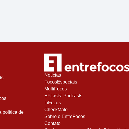
Notícias
ts
FocosEspeciais
MultiFocos
EFcasts: Podcasts
cos
InFocos
CheckMate
política de
Sobre o EntreFocos
Contato