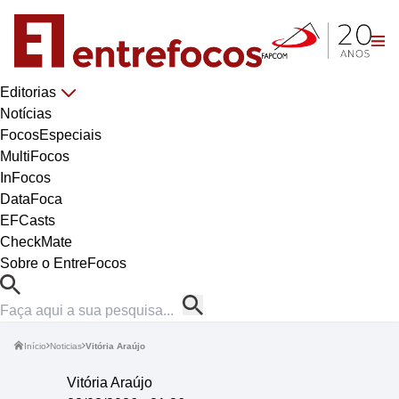
Editorias
Notícias
FocosEspeciais
MultiFocos
InFocos
DataFoca
EFCasts
CheckMate
Sobre o EntreFocos
Início
Noticias
Vitória Araújo
Vitória Araújo