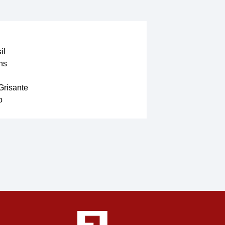
il
ns
Grisante
o