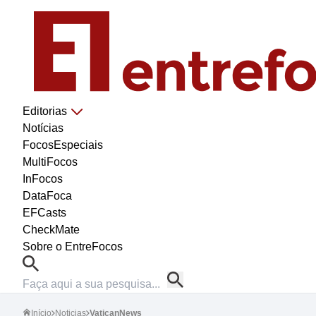
Editorias
Notícias
FocosEspeciais
MultiFocos
InFocos
DataFoca
EFCasts
CheckMate
Sobre o EntreFocos
Início
Noticias
VaticanNews