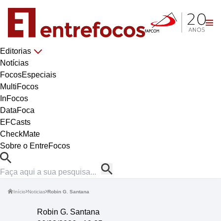
Editorias
Notícias
FocosEspeciais
MultiFocos
InFocos
DataFoca
EFCasts
CheckMate
Sobre o EntreFocos
Início
Noticias
Robin G. Santana
Robin G. Santana