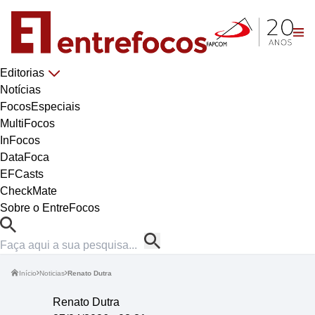
Editorias
Notícias
FocosEspeciais
MultiFocos
InFocos
DataFoca
EFCasts
CheckMate
Sobre o EntreFocos
Início
Noticias
Renato Dutra
Renato Dutra