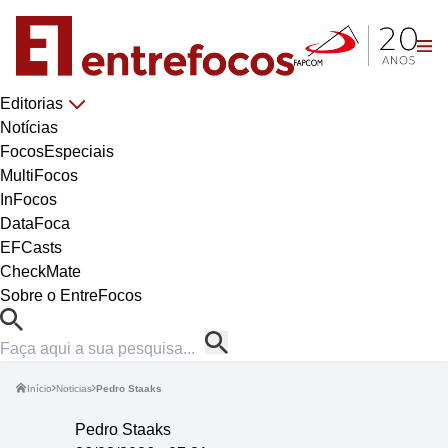
Editorias
Notícias
FocosEspeciais
MultiFocos
InFocos
DataFoca
EFCasts
CheckMate
Sobre o EntreFocos
Início
Noticias
Pedro Staaks
Pedro Staaks