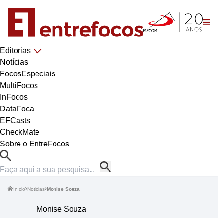
Editorias
Notícias
FocosEspeciais
MultiFocos
InFocos
DataFoca
EFCasts
CheckMate
Sobre o EntreFocos
Início
Noticias
Monise Souza
Monise Souza