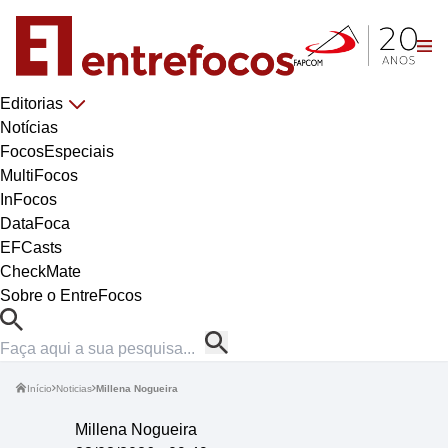
Editorias
Notícias
FocosEspeciais
MultiFocos
InFocos
DataFoca
EFCasts
CheckMate
Sobre o EntreFocos
Início
Noticias
Millena Nogueira
Millena Nogueira