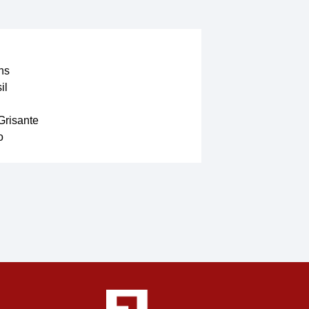
ns
il
Grisante
o