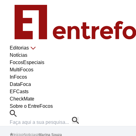
Editorias
Notícias
FocosEspeciais
MultiFocos
InFocos
DataFoca
EFCasts
CheckMate
Sobre o EntreFocos
Início
Noticias
Marina Souza