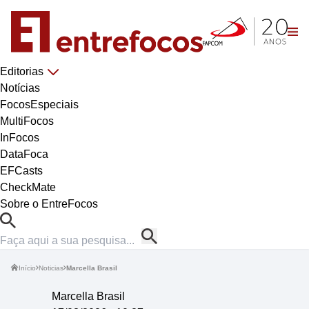
Editorias
Notícias
FocosEspeciais
MultiFocos
InFocos
DataFoca
EFCasts
CheckMate
Sobre o EntreFocos
Início
Noticias
Marcella Brasil
Marcella Brasil