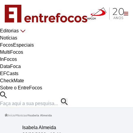
Editorias
Notícias
FocosEspeciais
MultiFocos
InFocos
DataFoca
EFCasts
CheckMate
Sobre o EntreFocos
Início
Noticias
Isabela Almeida
Isabela Almeida