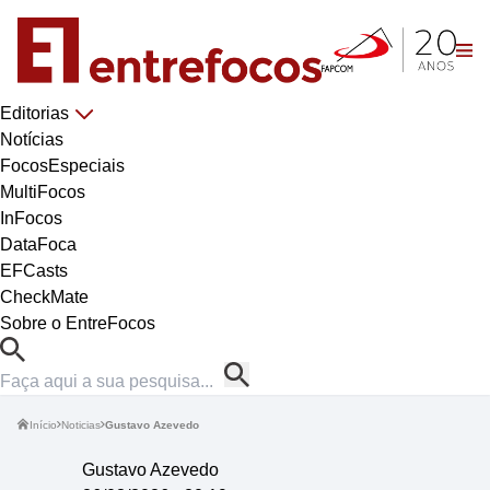
Editorias
Notícias
FocosEspeciais
MultiFocos
InFocos
DataFoca
EFCasts
CheckMate
Sobre o EntreFocos
Início
Noticias
Gustavo Azevedo
Gustavo Azevedo