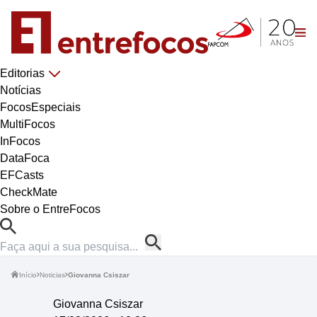
Editorias
Notícias
FocosEspeciais
MultiFocos
InFocos
DataFoca
EFCasts
CheckMate
Sobre o EntreFocos
Início
Noticias
Giovanna Csiszar
Giovanna Csiszar