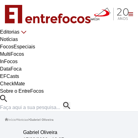
Editorias
Notícias
FocosEspeciais
MultiFocos
InFocos
DataFoca
EFCasts
CheckMate
Sobre o EntreFocos
Início
Noticias
Gabriel Oliveira
Gabriel Oliveira