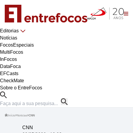
Editorias
Notícias
FocosEspeciais
MultiFocos
InFocos
DataFoca
EFCasts
CheckMate
Sobre o EntreFocos
Início
Noticias
CNN
CNN