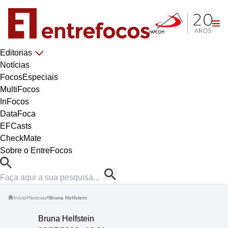
Editorias
Notícias
FocosEspeciais
MultiFocos
InFocos
DataFoca
EFCasts
CheckMate
Sobre o EntreFocos
Início
Noticias
Bruna Helfstein
Bruna Helfstein