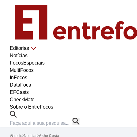
Editorias
Notícias
FocosEspeciais
MultiFocos
InFocos
DataFoca
EFCasts
CheckMate
Sobre o EntreFocos
Início
Noticias
Ashe Costa