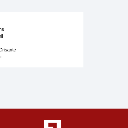
ns
il
Grisante
o