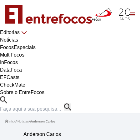
Editorias
Notícias
FocosEspeciais
MultiFocos
InFocos
DataFoca
EFCasts
CheckMate
Sobre o EntreFocos
Início
Noticias
Anderson Carlos
Anderson Carlos