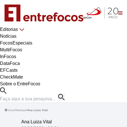
Editorias
Notícias
FocosEspeciais
MultiFocos
InFocos
DataFoca
EFCasts
CheckMate
Sobre o EntreFocos
Início
Noticias
Ana Luiza Vital
Ana Luiza Vital